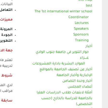
site map
البيانات.
test
التعامل 
The 1st international winter school
Coordinator
مميزات 
Lectures
Speakers
المرونة
:
Sponsors
الجودة و
Training
التطوير 
أخبار
جهة الا
حوار التنوير في جامعة جنوب الوادي
عــــزاء
الموارد البشرية بادارة المشروعات
تدريبية 
أخبار عن تصنيف الجامعة بالمواقع
الإخبارية وأخبار الجامعة
شروط ال
أخبار وحدة التضامن
لدي الم
أعضاء المجلس
مراقب الجودة من ICDL Arabia وكذلك لدينا مدربو
أمثلة لابتعاث طلاب الدراسات العليا
بالجامعة للدراسة بالخارج (حسب
سابقة أ
التخصص)