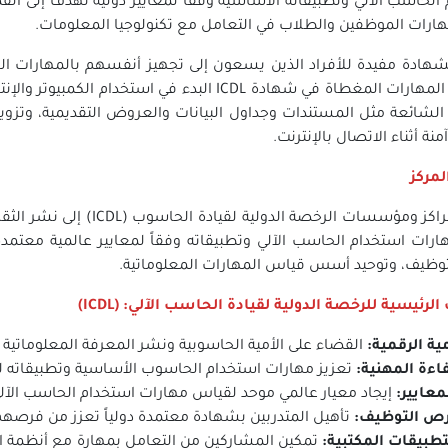
الحاسب الآلي وتطبيقاته الأساسية وفقاً لمعايير دولية تهدف إلى القض
هارات الموظفين والطلاب في التعامل مع تكنولوجيا المعلومات.
هادة مفيدة للأفراد الذين يسعون إلى تجهيز أنفسهم بالمهارات ال
تتيح لك المهارات المغطاة في شهادة ICDL البدء ف
ة الشائعة مثل المستندات وجداول البيانات والعروض التقديمية، وتزوي
نة أثناء الاتصال بالإنترنت.
لمركز
تهدف مراكز ومؤسسات الرخصة
ارات استخدام الحاسب الآلي وتطبيقاته وفقاً لمعايير عالمية معتمدة،
وظيف، وتوحيد أسس قياس المهارات المعلوماتية.
الرئيسية للرخصة الدولية لقيادة الحاسب الآلي: (ICDL)
ية الرقمية
:
القضاء على الأمية الحاسوبية ونشر المعرفة المعلوماتية 
اءة المهنية
:
تعزيز مهارات استخدام الحاسوب الأساسية وتطبيقاته لزيا
معايير
:
إيجاد معيار عالمي موحد لقياس مهارات استخدام الحاسب الآلي
رص التوظيف
:
تأهيل المتدربين بشهادة معتمدة دولياً تعزز من فرصه
تطبيقات المكتبية
:
تمكين المشاركين من التعامل بمهارة مع أنظمة ال