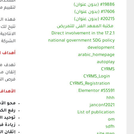
استخدام 
#19886 (بدون عنوان)
لتقييم م
#17606 (بدون عنوان)
#20215 (بدون عنوان)
فهذه الش
مكتبة المعهد الفنى للتمريض
17.2.1 Direct involvement in the
الانتاجي
national government SDG policy
الشركة آم
development
أهداف ا
arabic_homepage
autoplay
CYRMS
إتقان مه
CYRMS_Login
فرص الت
CYRMS_Registration
Elementor #55591
الأهداف 
hhh
محو الأم
janconf2021
رفع الكف
List of publication
توحيد ال
om
زيادة ف
sdfh
إتقان ال