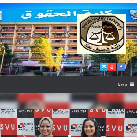
Ski
t
conten
كلية الحقوق
Menu