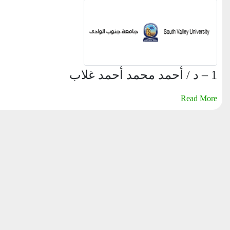
1 – د / أحمد محمد أحمد غلاب بجائزة الجامعة التشجيعية 2 – د / سامى…
Read More