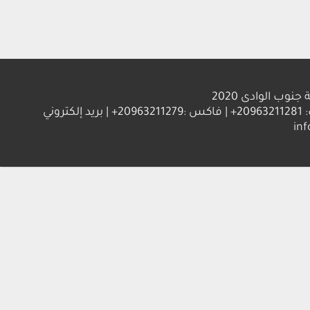
الوادى 2020
العنوان : جامعة جنوب الوادي 83523 قنا - جمهورية مصر العربية | ت: 20963211281+ | فاكس :20963211279+ | بريد إلكتروني