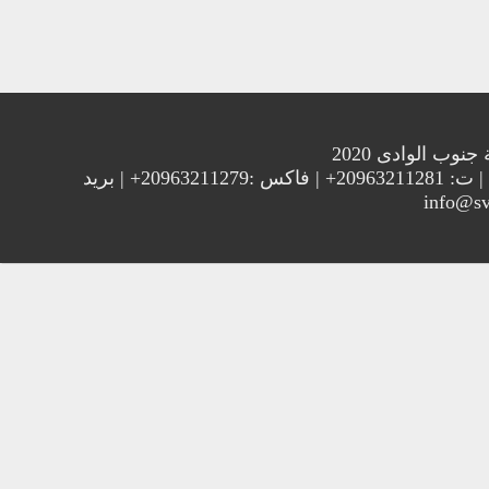
الوادى 2020
العنوان : جامعة جنوب الوادي 83523 قنا - جمهورية مصر العربية | ت: 20963211281+ | فاكس :20963211279+ | بريد