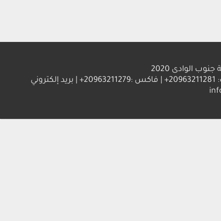
الوادى 2020
العنوان : جامعة جنوب الوادي 83523 قنا - جمهورية مصر العربية | ت: 20963211281+ | فاكس :20963211279+ | بريد إلكتروني