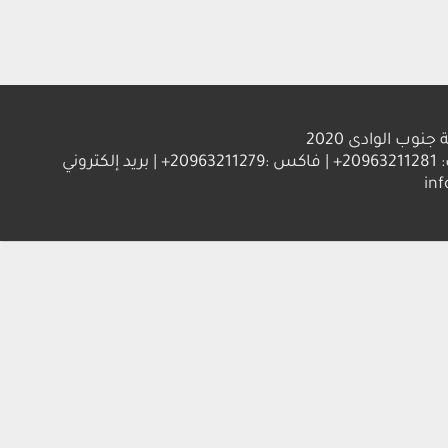
الوادى 2020
العنوان : جامعة جنوب الوادي 83523 قنا - جمهورية مصر العربية | ت: 20963211281+ | فاكس :20963211279+ | بريد إلكتروني