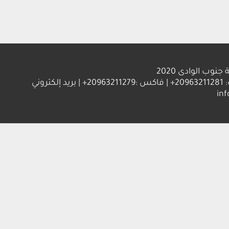
الوادى 2020
العنوان : جامعة جنوب الوادي 83523 قنا - جمهورية مصر العربية | ت: 20963211281+ | فاكس :20963211279+ | بريد إلكتروني