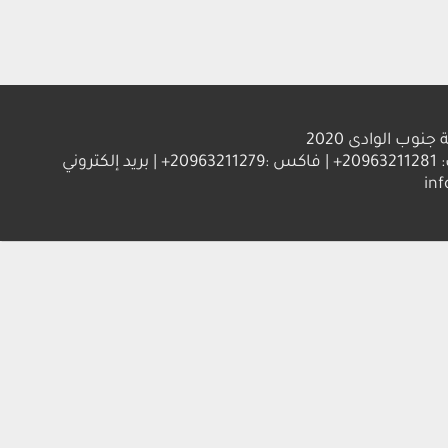
الوادى 2020
العنوان : جامعة جنوب الوادي 83523 قنا - جمهورية مصر العربية | ت: 20963211281+ | فاكس :20963211279+ | بريد إلكتروني