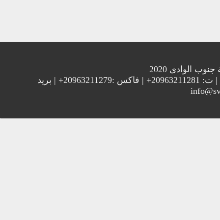
الوادى 2020
العنوان : جامعة جنوب الوادي 83523 قنا - جمهورية مصر العربية | ت: 20963211281+ | فاكس :20963211279+ | بريد