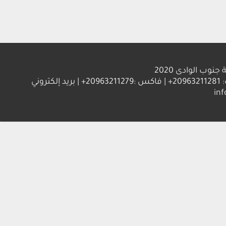
الوادى 2020
العنوان : جامعة جنوب الوادي 83523 قنا - جمهورية مصر العربية | ت: 20963211281+ | فاكس :20963211279+ | بريد إلكتروني