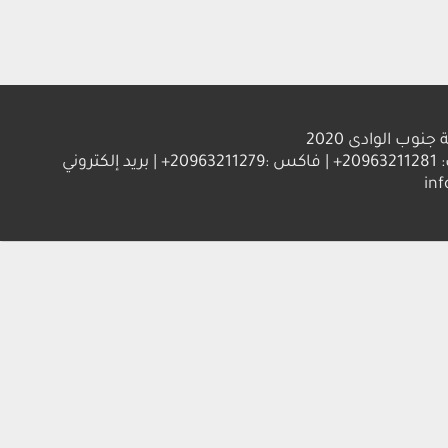
الوادى 2020
العنوان : جامعة جنوب الوادي 83523 قنا - جمهورية مصر العربية | ت: 20963211281+ | فاكس :20963211279+ | بريد إلكتروني