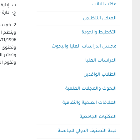
مكتب النائب
ب- إدارة
ج- إدارة
الهيكل التنظيمي
2- خمسة وعشرون مكتبة كلية ومعهد بقنا والغردقــة .
التخطيط والجودة
28/11/1996
مجلس الدراسات العليا والبحوث
وتحتوى أبوابها على (43) مادة توضح النظم والإجرا
وتعتبر ا
الدراسات العليا
وتقوم ال
الطلاب الوافدين
البحوث والمجلات العلمية
العلاقات العلمية والثقافية
المكتبات الجامعية
لجنة التصنيف الدولي للجامعة