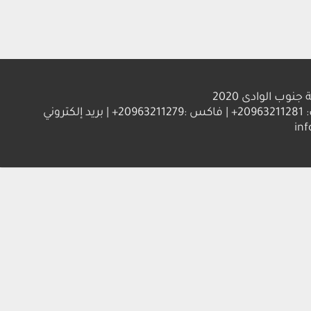
الوادى 2020
العنوان : جامعة جنوب الوادي 83523 قنا - جمهورية مصر العربية | ت: 20963211281+ | فاكس :20963211279+ | بريد إلكتروني