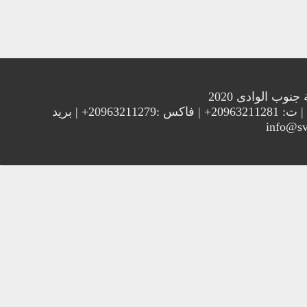
الوادى 2020
العنوان : جامعة جنوب الوادي 83523 قنا - جمهورية مصر العربية | ت: 20963211281+ | فاكس :20963211279+ | بريد