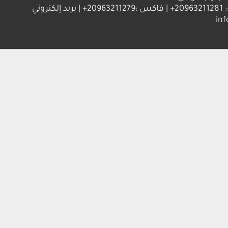
العنوان : جامعة جنوب الوادي 83523 قنا - جمهورية مصر العربية | ت: 20963211281+ | فاكس :20963211279+ | بريد إلكتروني