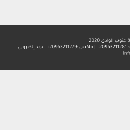
الوادى 2020
العنوان : جامعة جنوب الوادي 83523 قنا - جمهورية مصر العربية | ت: 20963211281+ | فاكس :20963211279+ | بريد إلكتروني