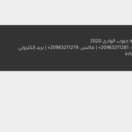
الوادى 2020
العنوان : جامعة جنوب الوادي 83523 قنا - جمهورية مصر العربية | ت: 20963211281+ | فاكس :20963211279+ | بريد إلكتروني