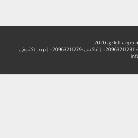
الوادى 2020
العنوان : جامعة جنوب الوادي 83523 قنا - جمهورية مصر العربية | ت: 20963211281+ | فاكس :20963211279+ | بريد إلكتروني