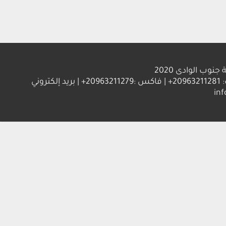
الوادى 2020
العنوان : جامعة جنوب الوادي 83523 قنا - جمهورية مصر العربية | ت: 20963211281+ | فاكس :20963211279+ | بريد إلكتروني