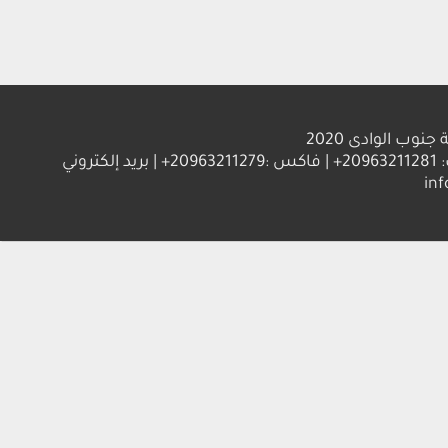
الوادى 2020
العنوان : جامعة جنوب الوادي 83523 قنا - جمهورية مصر العربية | ت: 20963211281+ | فاكس :20963211279+ | بريد إلكتروني