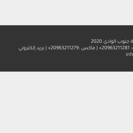
الوادى 2020
العنوان : جامعة جنوب الوادي 83523 قنا - جمهورية مصر العربية | ت: 20963211281+ | فاكس :20963211279+ | بريد إلكتروني