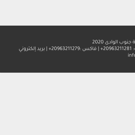
الوادى 2020
العنوان : جامعة جنوب الوادي 83523 قنا - جمهورية مصر العربية | ت: 20963211281+ | فاكس :20963211279+ | بريد إلكتروني