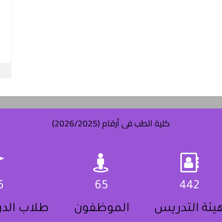
كلية الطب فى أرقام (2026/2025)
6
65
442
يئة التدريس
الموظفون
طلاب الدر