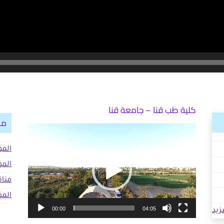
كلية طب قنا – جامعة قنا
مؤ
مشغل
الفيديو
المؤ
المؤ
مناق
المؤ
00:00
04:05
زيد