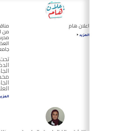
اعلان هام
مناقش
من ا
مدرس
المزيد
العظا
جامع
تحت 
الدك
الجا
محمد
الجا
العل
المزي