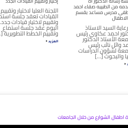
ه رساله الدكتور اة
إختيار وتقييم القيادات الجدد
دمه من الطبيبه صفاء احمد
اللجنة العليا لاختيار وتقييم
ى مدرس مساعد بقسم
القيادات تعقد جلسة استم
لاطفال
وتقييم لاختيار قيادات جدد. 
عاية السيد الاستاذ
اليوم عقد جلسة استماع
تور احمد عكاوي رئيس
وتقييم الخطط التطويرية [
معة الأستاذ الدكتور
 وائل نائب رئيس
المزيد
معة لشؤون الدراسات
يا والبحوث […]
د
 اطفال الشوارع من خلال الجامعات