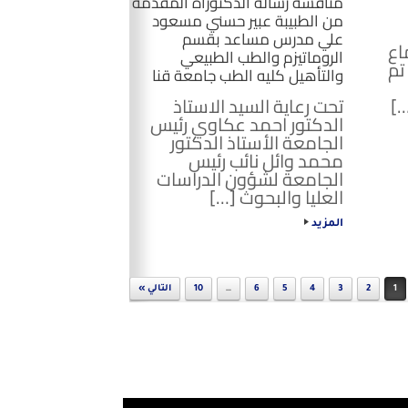
مناقشة رسالة الدكتوراة المقدمة
من الطبيبة عبير حسني مسعود
علي مدرس مساعد بقسم
اع
الروماتيزم والطب الطبيعي
تم
والتأهيل كليه الطب جامعة قنا
…]
تحت رعاية السيد الاستاذ
الدكتور احمد عكاوي رئيس
الجامعة الأستاذ الدكتور
محمد وائل نائب رئيس
الجامعة لشؤون الدراسات
العليا والبحوث […]
المزيد
1
2
3
4
5
6
…
10
التالي »