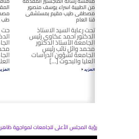
مناقشة رسالة الماجستير المقدمة
مناقش
من الطبيبة اسراء يوسف منصور
المق
مصطفى طيب مقيم بمستشفى
مصطف
قنا العام
طب ا
تحت رعاية السيد الاستاذ
حت ر
الدكتور احمد عكاوي رئيس
الدك
الجامعة الأستاذ الدكتور
الجا
محمد وائل نائب رئيس
محمد
الجامعة لشؤون الدراسات
الجا
العليا والبحوث […]
العل
المزيد
المزي
Post navigation
رؤية المجلس الأعلى للجامعات لمواجهة ظاهرة
مشغل