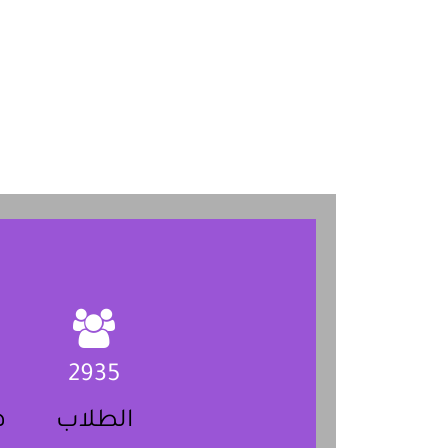
2935
الطلاب
ه