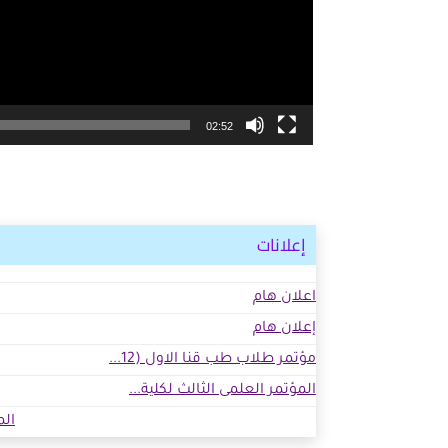
02:52
إعلانات
اعلان هام
إعلان هام
مؤتمر طلاب طب قنا الاول (12...
المؤتمر العلمى الثالث لكلية...
الم