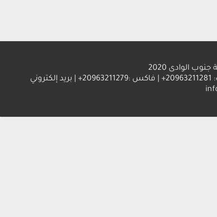
الوادى 2020
العنوان : جامعة جنوب الوادي 83523 قنا - جمهورية مصر العربية | ت: 20963211281+ | فاكس :20963211279+ | بريد إلكتروني