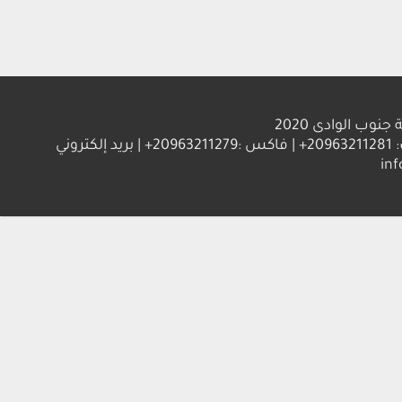
الوادى 2020
العنوان : جامعة جنوب الوادي 83523 قنا - جمهورية مصر العربية | ت: 20963211281+ | فاكس :20963211279+ | بريد إلكتروني