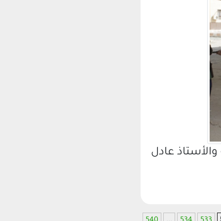
والأستاذ عادل
540
...
534
533