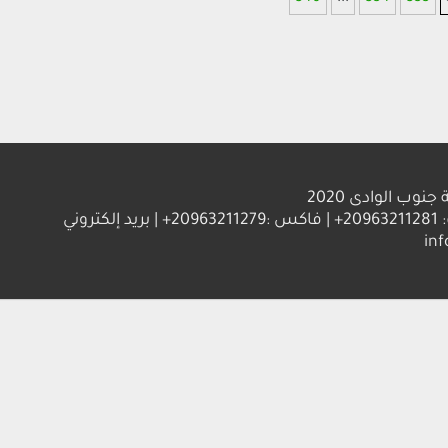
ب الوادى 2020
العنوان : جامعة جنوب الوادي 83523 قنا - جمهورية مصر العربية | ت: 20963211281+ | فاكس :20963211279+ | بريد إلكتروني