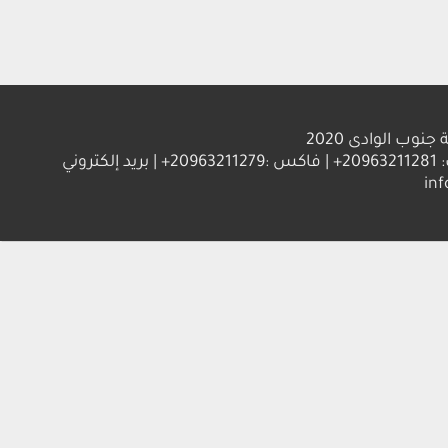
الوادى 2020
العنوان : جامعة جنوب الوادي 83523 قنا - جمهورية مصر العربية | ت: 20963211281+ | فاكس :20963211279+ | بريد إلكتروني