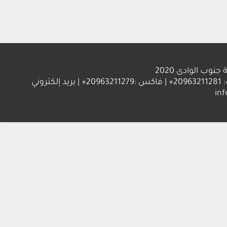
الوادى 2020
العنوان : جامعة جنوب الوادي 83523 قنا - جمهورية مصر العربية | ت: 20963211281+ | فاكس :20963211279+ | بريد إلكتروني