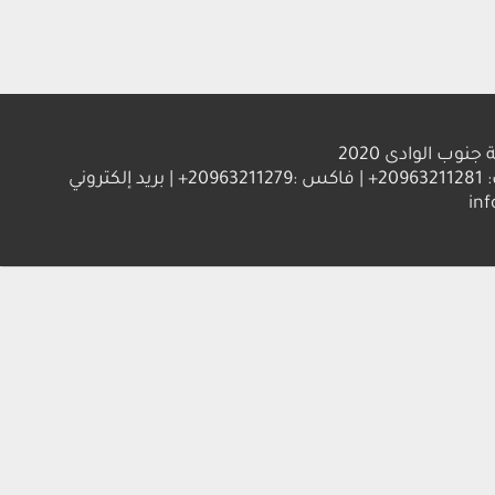
الوادى 2020
العنوان : جامعة جنوب الوادي 83523 قنا - جمهورية مصر العربية | ت: 20963211281+ | فاكس :20963211279+ | بريد إلكتروني