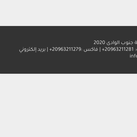
الوادى 2020
العنوان : جامعة جنوب الوادي 83523 قنا - جمهورية مصر العربية | ت: 20963211281+ | فاكس :20963211279+ | بريد إلكتروني