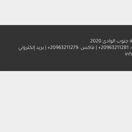
الوادى 2020
العنوان : جامعة جنوب الوادي 83523 قنا - جمهورية مصر العربية | ت: 20963211281+ | فاكس :20963211279+ | بريد إلكتروني