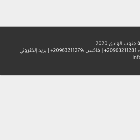
الوادى 2020
العنوان : جامعة جنوب الوادي 83523 قنا - جمهورية مصر العربية | ت: 20963211281+ | فاكس :20963211279+ | بريد إلكتروني