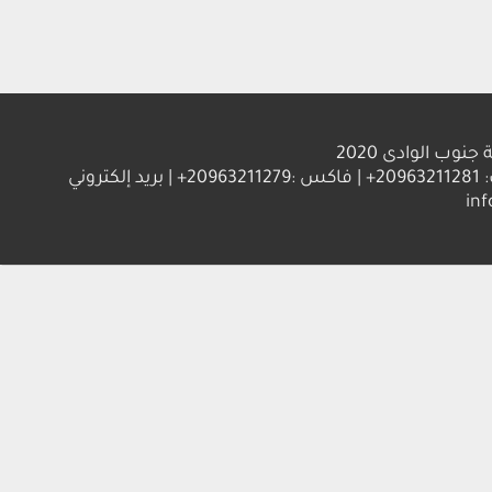
الوادى 2020
العنوان : جامعة جنوب الوادي 83523 قنا - جمهورية مصر العربية | ت: 20963211281+ | فاكس :20963211279+ | بريد إلكتروني