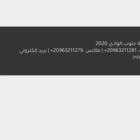
الوادى 2020
العنوان : جامعة جنوب الوادي 83523 قنا - جمهورية مصر العربية | ت: 20963211281+ | فاكس :20963211279+ | بريد إلكتروني