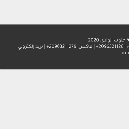
الوادى 2020
العنوان : جامعة جنوب الوادي 83523 قنا - جمهورية مصر العربية | ت: 20963211281+ | فاكس :20963211279+ | بريد إلكتروني