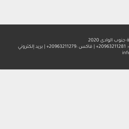
الوادى 2020
العنوان : جامعة جنوب الوادي 83523 قنا - جمهورية مصر العربية | ت: 20963211281+ | فاكس :20963211279+ | بريد إلكتروني