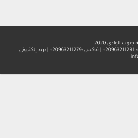
الوادى 2020
العنوان : جامعة جنوب الوادي 83523 قنا - جمهورية مصر العربية | ت: 20963211281+ | فاكس :20963211279+ | بريد إلكتروني