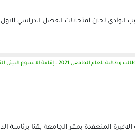
 الوادي لجان امتحانات الفصل الدراسي الاول 
مجلس جامعة جنوب الوادى يوافق على :- – قبول 23400 طالب وطالبة للعام الجامعى 2021 – إ
خيرة المنعقدة بمقر الجامعة بقنا برئاسة الدك