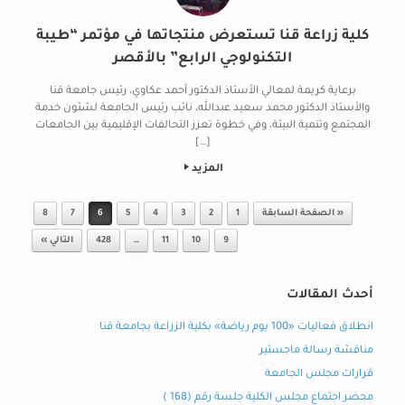
كلية زراعة قنا تستعرض منتجاتها في مؤتمر “طيبة
التكنولوجي الرابع” بالأقصر
برعاية كريمة لمعالي الأستاذ الدكتور أحمد عكاوي، رئيس جامعة قنا
والأستاذ الدكتور محمد سعيد عبدالله، نائب رئيس الجامعة لشئون خدمة
المجتمع وتنمية البيئة، وفي خطوة تعزز التحالفات الإقليمية بين الجامعات
[…]
المزيد
Post navigation
« الصفحة السابقة
1
2
3
4
5
6
7
8
9
10
11
…
428
التالي »
أحدث المقالات
انطلاق فعاليات «100 يوم رياضة» بكلية الزراعة بجامعة قنا
مناقشة رسالة ماجستير
قرارات مجلس الجامعة
محضر اجتماع مجلس الكلية جلسة رقم (168 )