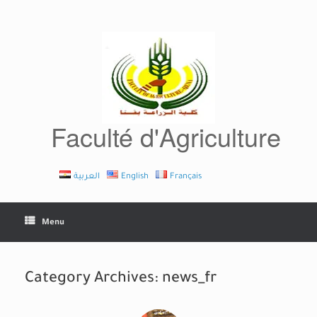
Skip
to
content
Faculté d'Agriculture
العربية
English
Français
Menu
Category Archives:
news_fr