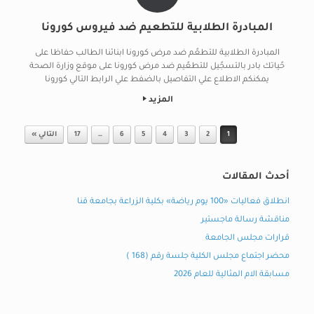
المبادرة الطلابية للتطعيم ضد فيروس كورونا
المبادرة الطلابية للتطعٌم ضد مرض كورونا ابنائنا الطالب حفاظا على
حٌياتك بادر بالتسجٌيل للتطعٌيم ضد مرض كورونا على موقع وزارة الصحة
يمكنكم الاطلاع علي التفاصيل بالضفط علي الرابط التالي كورونا
المزيد
Post navigation
1
2
3
4
5
6
…
17
التالي »
أحدث المقالات
انطلاق فعاليات «100 يوم رياضة» بكلية الزراعة بجامعة قنا
مناقشة رسالة ماجستير
قرارات مجلس الجامعة
محضر اجتماع مجلس الكلية جلسة رقم (168 )
مسابقة الام المثالية للعام 2026