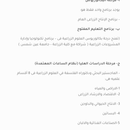
أ- مرحلة البكالوريوس
يوجد برنامج واحد فقط هو:
– برنامج الإنتاج الزراعى العام.
ب- برنامج التعليم المفتوح
(تمنح درجة بكالوريوس العلوم الزراعية فى – برنامج تكنولوجيا وإدارة
المشروعات الزراعية ( شراكة مع كلية الزراعة – جامعة عين شمس )
ج- مرحلة الدراسات العليا (نظام الساعات المعتمدة)
– الماجستير البحثي ودكتوراه الفلسفة في العلوم الزراعية فى 8 أقسام
علميه هى:
1-الاراضى والمياه
2- الاقتصاد والارشاد الزراعى
3- الانتاج الحيواني والداوجن
4- البساتين
5-الصناعات الغذائية والالبان