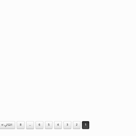
1
2
3
4
5
6
…
8
التالي »