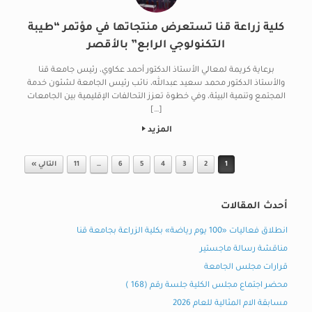
كلية زراعة قنا تستعرض منتجاتها في مؤتمر “طيبة
التكنولوجي الرابع” بالأقصر
برعاية كريمة لمعالي الأستاذ الدكتور أحمد عكاوي، رئيس جامعة قنا
والأستاذ الدكتور محمد سعيد عبدالله، نائب رئيس الجامعة لشئون خدمة
المجتمع وتنمية البيئة، وفي خطوة تعزز التحالفات الإقليمية بين الجامعات
[…]
المزيد
Post navigation
1
2
3
4
5
6
…
11
التالي »
أحدث المقالات
انطلاق فعاليات «100 يوم رياضة» بكلية الزراعة بجامعة قنا
مناقشة رسالة ماجستير
قرارات مجلس الجامعة
محضر اجتماع مجلس الكلية جلسة رقم (168 )
مسابقة الام المثالية للعام 2026