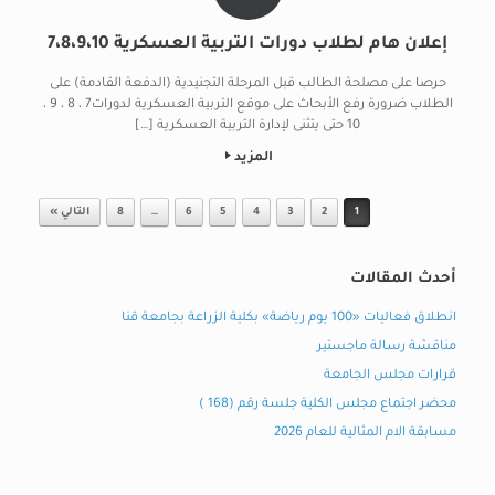
إعلان هام لطلاب دورات التربية العسكرية 7،8،9،10
حرصا على مصلحة الطالب قبل المرحلة التجنيدية (الدفعة القادمة) على
الطلاب ضرورة رفع الأبحاث على موقع التربية العسكرية لدورات7 ، 8 ، 9 ،
10 حتى يتثنى لإدارة التربية العسكرية […]
المزيد
Post navigation
1
2
3
4
5
6
…
8
التالي »
أحدث المقالات
انطلاق فعاليات «100 يوم رياضة» بكلية الزراعة بجامعة قنا
مناقشة رسالة ماجستير
قرارات مجلس الجامعة
محضر اجتماع مجلس الكلية جلسة رقم (168 )
مسابقة الام المثالية للعام 2026