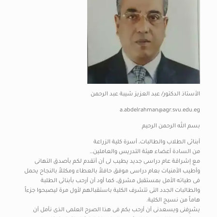
الأستاذ الدكتور/ عبد العزيز شيبة عبد الرحمن
a.abdelrahman@agr.svu.edu.eg
بسم الله الرحمن الرحيم
أبنائى الطلاب والطالبات، أسرة كلية الزراعة
من السادة أعضاء هيئة التدريس والعاملين…
مع إشراقة عام دراسى جديد يطيب لى أن أتقدم لكم بأصدق التهانى
وأطيب الأمنيات بعام دراسى موفق حافلاً بالعطاء ومكللاً بالنجاح يحمل
فى طياته الأمل بمستقبل مشرق، كما أود أن أرحب بأبنائى الطلبة
والطالبات الجدد التى تتشرف الكلية باستقبالهم لأول مرة ليصبحوا جزءاً
هاماً من نسيج الكلية.
يشرِفنى ويسعدنى أن أرحب بكم فى هذا الصرح العلمى الذى نأمل أن