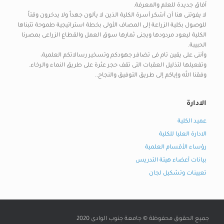
آفاق جديدة للعلم والمعرفة.
لا يفوتنى هنا أن أشكر أسرة الكلية الذين لا يألون جهداً ولا يدخرون وقتاً
للوصول بكلية الزراعة إلى المصاف الأولى بخطة استراتيجية طموحة تتبناها
الكلية ليعود مردودها ويجنى ثمارها سوق العمل والقطاع الزراعى بمصرنا
الحبيبة.
وأننى على يقين تام فى تضافر جهودكم وتسخير رسالاتكم العلمية،
وتفعيلها لتذليل العقبات التى تقف حجر عثرة على طريق النماء والرخاء.
وفقنا الله وإياكم إلى طريق التوفيق والنجاح..
الادارة
عميد الكلية
الادارة العليا للكلية
رؤساء الأقسام العلمية
بيانات أعضاء هيئة التدريس
تعيينات وتشكيل لجان
جميع الحقوق محفوظة © جامعة جنوب الوادى 2020