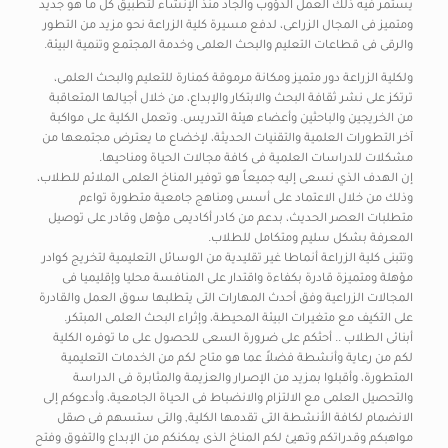
يستمر فيه ذلك العمل الدؤوب والجاد منذ الإنشاء لتطبيق كل ما هو جديد
ومتميز فى المجال الزراعى، لدفع مسيرة كلية الزراعة نحو مزيد من التطور
والرقى فى قطاعات التعليم والبحث العلمى وخدمة المجتمع وتنمية البيئة.
ولكلية الزراعة دور متميز ومكانة مرموقة كمنارة للتعليم والبحث العلمى،
ترتكز على نشر ثقافة البحث والابتكار والإبداع، من خلال أجيالها المتعاقبة
من الخريجين والباحثين وأعضاء هيئة التدريس. وتعمل الكلية على مواكبة
آخر التطورات العلمية والتقنيات الحديثة، لإخضاع ما يعترض مجتمعها من
مشكلات للدراسات العلمية فى كافة مجالات الحياة ومناحيها.
إن الهدف الذي نسعى إليه جميعاً هو توفير المناخ العلمى الملائم للطلاب،
وذلك من خلال الاعتماد على أسس ومناهج جامعية متطورة تواءم
متطلبات العصر الحديث، بدعم من كادر أكاديمى مؤهل وقادر على توصيل
المعرفة بشكل سليم ومتكامل للطلاب.
وتتبنى كلية الزراعة أنماطا غير تقليدية من الوسائل التعليمية لتخريج كوادر
مؤهلة ومتميزة قادرة بكفاءة واقتدار على المنافسة محليا وإقليميا فى
المجالات الزراعية وفق أحدث المهارات التى يتطلبها سوق العمل والقادرة
على التكيف مع متغيرات البيئة المحيطة، وإثراء البحث العلمى المبتكر.
أبنائى الطلاب .. أحثكم على ضرورة السعى للحصول على ما توفره الكلية
لكم من رعاية وأنشطة فضلاً عما هو متاح لكم من الخدمات التعليمية
المتطورة، وأقبلوا بمزيد من الإصرار والعزيمة والمثابرة فى الدراسة
والتحصيل العلمى مع الالتزام والانضباط فى الحياة الجامعية، وأدعوكم إلى
الانضمام لكافة الأنشطة التى تقدمها الكلية, والتى ستسهم فى صقل
مواهبكم وقدراتكم وتهيئ لكم المناخ الذى يمكنكم من الإبداع والتفوق وفتح