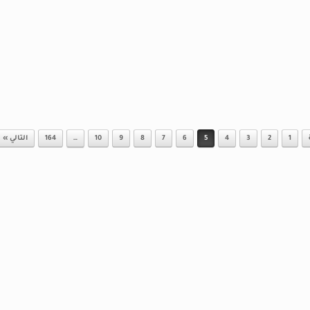
1
2
3
4
5
6
7
8
9
10
…
164
التالي »