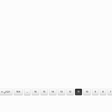
7
8
9
10
11
12
13
14
15
16
…
164
التالي »