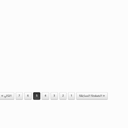
« الصفحة السابقة
1
2
3
4
5
6
7
التالي »